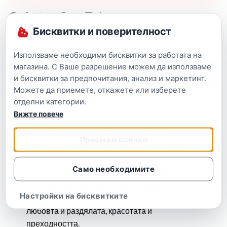
Бисквитки и поверителност
Използваме необходими бисквитки за работата на
магазина. С Ваше разрешение можем да използваме
Описание
и бисквитки за предпочитания, анализ и маркетинг.
Можете да приемете, откажете или изберете
Малкият принц – голямата панорамна книга, с
отделни категории.
илюстрации от автора
Вижте повече
Пълното издание на този литературен
Приемам всички
шедьовър, отдавна надхвърлил жанровите си
граници.
Само необходимите
Историята на странното златокосо момче и
неговия случаен възрастен приятел е
Настройки на бисквитките
прелестна притча за живота и смъртта,
любовта и раздялата, красотата и
преходността.