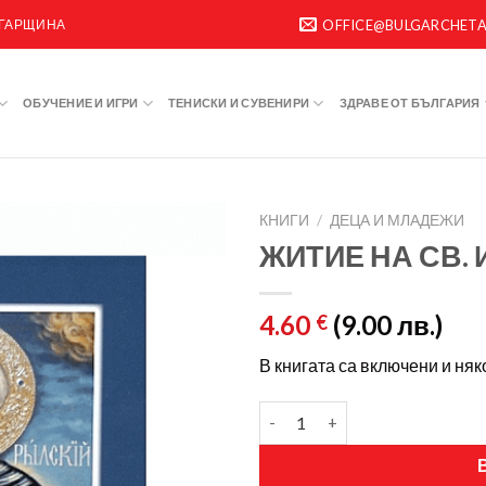
ЛГАРЩИНА
OFFICE@BULGARCHET
ОБУЧЕНИЕ И ИГРИ
ТЕНИСКИ И СУВЕНИРИ
ЗДРАВЕ ОТ БЪЛГАРИЯ
КНИГИ
/
ДЕЦА И МЛАДЕЖИ
ЖИТИЕ НА СВ.
4.60
(9.00 лв.)
€
В книгата са включени и няк