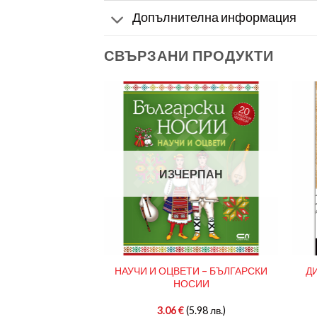
Допълнителна информация
СВЪРЗАНИ ПРОДУКТИ
ЕРПАН
ИЗЧЕРПАН
НАУЧИ И ОЦВЕТИ – БЪЛГАРСКИ
Д
А БАБА
НОСИИ
(5.00 лв.)
3.06
€
(5.98 лв.)