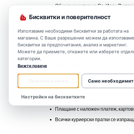
Обширно житие на Св. Иван Рилски
Бисквитки и поверителност
Издател: Витезда
Брой страници: 88
Използваме необходими бисквитки за работата на
магазина. С Ваше разрешение можем да използваме
Език:
български
бисквитки за предпочитания, анализ и маркетинг.
Корица:
мека
Можете да приемете, откажете или изберете отдел
категории.
Цена и доставка:
Вижте повече
Цената за доставка зависи от насел
Приемам всички
Само необходимит
Доставката е за сметка на получате
Настройки на бисквитките
Cpoĸ нa дocтaвĸa до 3 paбoтни дни c
Плащане с наложен платеж, картов
Всички куриерски пратки се изпраща