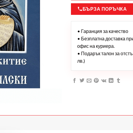
БЪРЗА ПОРЪЧКА
• Гаранция за качество
• Безплатна доставка при 
офис на куриера.
• Подарък талон за отстъп
лв.)