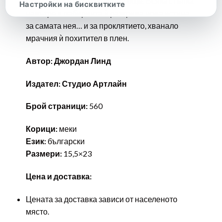
с Енвър я кара да копнее за още. Всяка стъпка
Настройки на бисквитките
навътре в лабиринта ѝ разкрива нова истина
за самата нея… и за проклятието, хванало
мрачния ѝ похитител в плен.
Автор: Джордан Линд
Издател: Студио Артлайн
Брой страници:
560
Корици:
меки
Език:
български
Размери:
15,5×23
Цена и доставка:
Цената за доставка зависи от населеното
място.