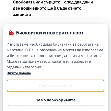
Свободата или сърцето… след два дни и
две нощи едното ще ѝ бъде отнето
завинаги
Когато жестоко предателство съкрушава
Бисквитки и поверителност
Нел и я оставя съвсем сама, тя отправя
отчаяна молба да срещне любовта, и е
Използваме необходими бисквитки за работата на
готова на всичко в замяна.
Думите ѝ чува
магазина. С Ваше разрешение можем да използваме
безсмъртният Енвър, който е толкова зъл,
и бисквитки за предпочитания, анализ и маркетинг.
колкото и красив. Той отвлича Нел в своя
Можете да приемете, откажете или изберете
замък, където времето сякаш е спряло, и
отделни категории.
предлага сделка: тя има четиресет и осем часа
Вижте повече
да избяга от лабиринта вътре, иначе ще
остане негова любима завинаги.
Приемам всички
Нел приема предизвикателството въпреки
опасното привличане, което изпитва към
Само необходимите
господаря на замъка. Ала всеки откраднат миг