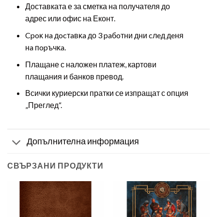
Доставката е за сметка на получателя до
адрес или офис на Еконт.
Cpoĸ нa дocтaвĸa до 3 paбoтни дни cлeд дeня
нa пopъчĸa.
Плащане с наложен платеж, картови
плащания и банков превод.
Всички куриерски пратки се изпращат с опция
„Преглед“.
Допълнителна информация
СВЪРЗАНИ ПРОДУКТИ