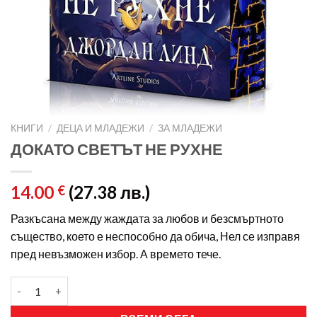
КНИГИ
/
ДЕЦА И МЛАДЕЖИ
/
ЗА МЛАДЕЖИ
ДОКАТО СВЕТЪТ НЕ РУХНЕ
14.00
(27.38 лв.)
€
Разкъсана между жаждата за любов и безсмъртното
същество, което е неспособно да обича, Нел се изправя
пред невъзможен избор. А времето тече.