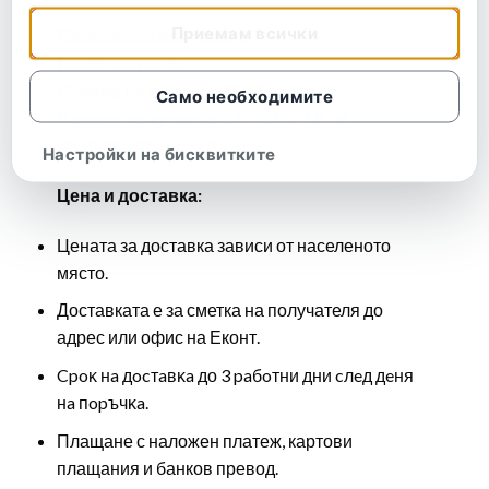
Приемам всички
Производител:
Авис-БГ
Брой части:
30
Размер на пъзела:
32,5/21,5 см
Само необходимите
Размер на кутията:
27,5/21,5/4,8 см.
За възраст:
над 4 години
Настройки на бисквитките
Цена и доставка:
Цената за доставка зависи от населеното
място.
Доставката е за сметка на получателя до
адрес или офис на Еконт.
Cpoĸ нa дocтaвĸa до 3 paбoтни дни cлeд дeня
нa пopъчĸa.
Плащане с наложен платеж, картови
плащания и банков превод.