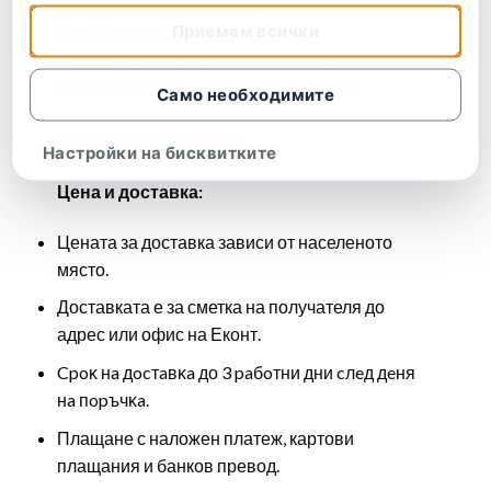
Производител:
Авис-БГ
Приемам всички
Брой части: 120
Размер на пъзела: 31,5 х 22,5 см
Размер на кутията: 17,5 х 12 х 3,5 см
Само необходимите
За възраст:
3+ години
Настройки на бисквитките
Цена и доставка:
Цената за доставка зависи от населеното
място.
Доставката е за сметка на получателя до
адрес или офис на Еконт.
Cpoĸ нa дocтaвĸa до 3 paбoтни дни cлeд дeня
нa пopъчĸa.
Плащане с наложен платеж, картови
плащания и банков превод.