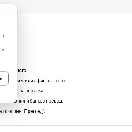
 и
ни
еното място.
е
ля до адрес или офис на Еконт.
лeд дeня нa пopъчĸa.
и плащания и банков превод.
т с опция „Преглед“.