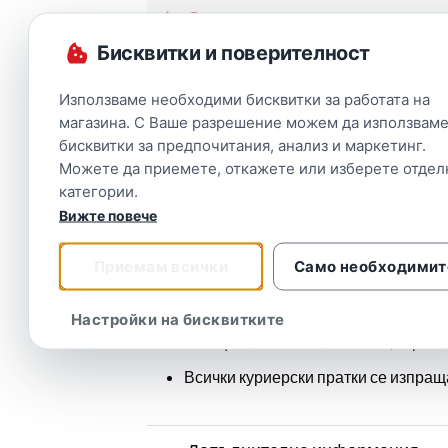
Описание
Бисквитки и поверителност
Производител:
Авис-БГ
Брой части:
1000
Използваме необходими бисквитки за работата на
Размер на пъзела:
47,5×68 см
магазина. С Ваше разрешение можем да използваме
бисквитки за предпочитания, анализ и маркетинг.
Размер на кутията:
36x21x4,8 cм
Можете да приемете, откажете или изберете отдел
категории.
Цена и доставка:
Вижте повече
Цената за доставка зависи от насел
Приемам всички
Само необходимит
Доставката е за сметка на получате
Cpoĸ нa дocтaвĸa до 3 paбoтни дни c
Настройки на бисквитките
Плащане с наложен платеж, картов
Всички куриерски пратки се изпраща