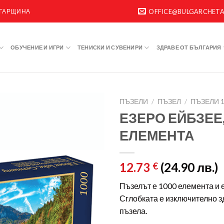
ЛГАРЩИНА
OFFICE@BULGARCHET
ОБУЧЕНИЕ И ИГРИ
ТЕНИСКИ И СУВЕНИРИ
ЗДРАВЕ ОТ БЪЛГАРИЯ
ПЪЗЕЛИ
/
ПЪЗЕЛ
/
ПЪЗЕЛИ 
ЕЗЕРО ЕЙБЗЕЕ,
ЕЛЕМЕНТА
12.73
(24.90 лв.)
€
Пъзелът е 1000 елемента и 
Сглобката е изключително з
пъзела.