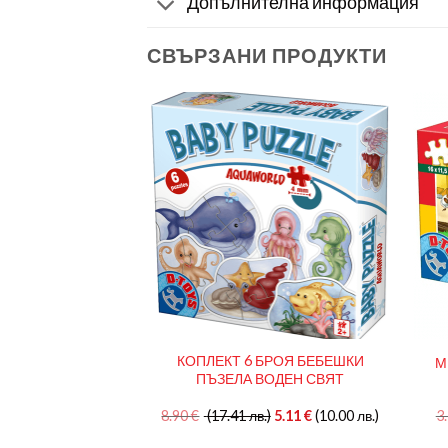
Допълнителна информация
СВЪРЗАНИ ПРОДУКТИ
КРАЙ О. ФИ ФИ,
КОПЛЕКТ 6 БРОЯ БЕБЕШКИ
М
000 ЕЛЕМЕНТА
ПЪЗЕЛА ВОДЕН СВЯТ
(29.90 лв.)
8.90
€
(17.41 лв.)
5.11
€
(10.00 лв.)
3