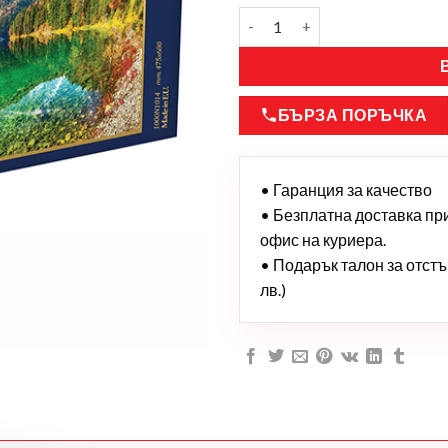
БЪРЗА ПОРЪЧКА
• Гаранция за качество
• Безплатна доставка при 
офис на куриера.
• Подарък талон за отстъп
лв.)