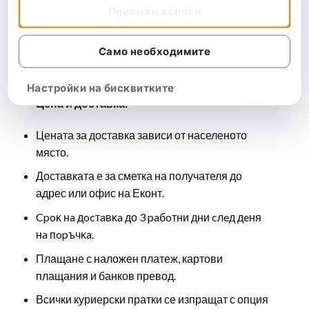
Производител:
Авис-БГ
Приемам всички
Брой части:
60
Размер на пъзела:
31.5×22.5 см.
Само необходимите
Размер на кутията:
27×21.5×4.8 cм.
За възраст:
4+ години
Настройки на бисквитките
Цена и доставка:
Цената за доставка зависи от населеното
място.
Доставката е за сметка на получателя до
адрес или офис на Еконт.
Cpoĸ нa дocтaвĸa до 3 paбoтни дни cлeд дeня
нa пopъчĸa.
Плащане с наложен платеж, картови
плащания и банков превод.
Всички куриерски пратки се изпращат с опция