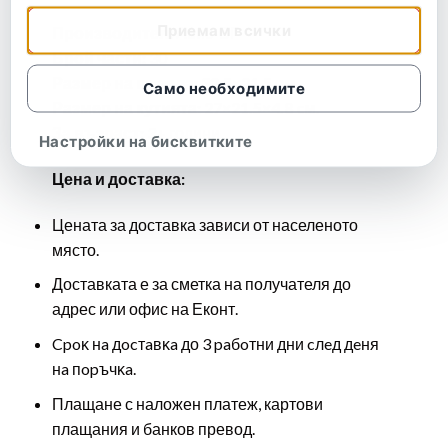
Приемам всички
Производител:
Авис-БГ
Брой части:
30
Размер на пъзела: 32.5×21.5 см.
Само необходимите
Размер на кутията: 27×21.5×4.8 cм.
За възраст:
3+ години
Настройки на бисквитките
Цена и доставка:
Цената за доставка зависи от населеното
място.
Доставката е за сметка на получателя до
адрес или офис на Еконт.
Cpoĸ нa дocтaвĸa до 3 paбoтни дни cлeд дeня
нa пopъчĸa.
Плащане с наложен платеж, картови
плащания и банков превод.